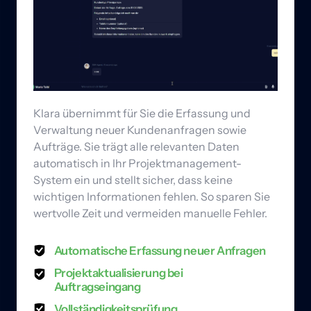
Klara übernimmt für Sie die Erfassung und 
Verwaltung neuer Kundenanfragen sowie 
Aufträge. Sie trägt alle relevanten Daten 
automatisch in Ihr Projektmanagement-
System ein und stellt sicher, dass keine 
wichtigen Informationen fehlen. So sparen Sie 
wertvolle Zeit und vermeiden manuelle Fehler.
Automatische Erfassung neuer Anfragen
Projektaktualisierung bei 
Auftragseingang
Vollständigkeitsprüfung